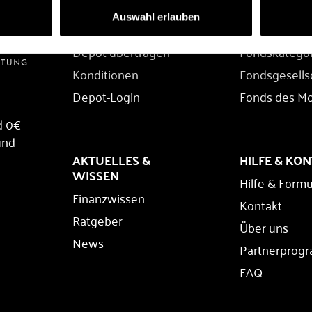
DEPOT
FONDS
Auswahl erlauben
Depot eröffnen
Fondssuche
Depot übertragen
Fondskatego
Konditionen
Fondsgesells
Depot-Login
Fonds des M
d 0€
und
AKTUELLES &
HILFE & KO
WISSEN
Hilfe & Formu
Finanzwissen
Kontakt
Ratgeber
Über uns
News
Partnerprog
FAQ