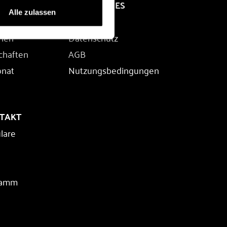
RECHTLICHES
Alle zulassen
Impressum
rien
Datenschutz
chaften
AGB
onat
Nutzungsbedingungen
NTAKT
lare
ramm