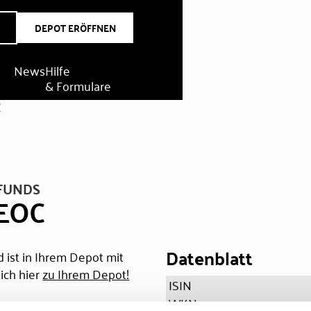
DEPOT ERÖFFNEN
News
Hilfe
& Formulare
C
FUNDS
EOC
Datenblatt
 ist in Ihrem Depot mit
ich hier
zu Ihrem Depot!
ISIN
WKN