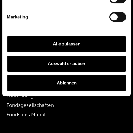
DEPOT
Marketing
Depot eröffnen
Depot übertragen
Konditionen
Alle zulassen
Depot-Login
Auswahl erlauben
FONDS
Ablehnen
Fondssuche
Fondskategorien
Fondsgesellschaften
Fonds des Monat