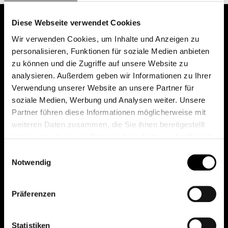
Diese Webseite verwendet Cookies
Wir verwenden Cookies, um Inhalte und Anzeigen zu
personalisieren, Funktionen für soziale Medien anbieten
zu können und die Zugriffe auf unsere Website zu
analysieren. Außerdem geben wir Informationen zu Ihrer
Verwendung unserer Website an unsere Partner für
soziale Medien, Werbung und Analysen weiter. Unsere
Das erste Depot in Österreich mit 0€ Kontoführung,
Partner führen diese Informationen möglicherweise mit
0€ Ausgabeaufschlag und 0€ Depotgebühren bei
weiteren Daten zusammen, die Sie ihnen bereitgestellt
knapp 2000 Fonds und 0€ Orderspesen.
haben oder die sie im Rahmen Ihrer Nutzung der Dienste
gesammelt haben.
Einwilligungsauswahl
Notwendig
© 2026 FondsDepot AT
Präferenzen
All rights reserved.
Statistiken