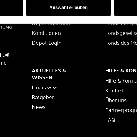
DEPOT
FONDS
Auswahl erlauben
Depot eröffnen
Fondssuche
Depot übertragen
Fondskatego
Konditionen
Fondsgesells
Depot-Login
Fonds des M
d 0€
und
AKTUELLES &
HILFE & KO
WISSEN
Hilfe & Formu
Finanzwissen
Kontakt
Ratgeber
Über uns
News
Partnerprog
FAQ