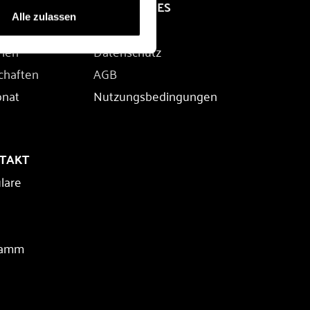
RECHTLICHES
Alle zulassen
Impressum
rien
Datenschutz
chaften
AGB
onat
Nutzungsbedingungen
NTAKT
lare
ramm