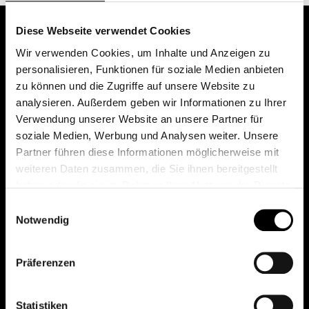
Diese Webseite verwendet Cookies
Wir verwenden Cookies, um Inhalte und Anzeigen zu
personalisieren, Funktionen für soziale Medien anbieten
zu können und die Zugriffe auf unsere Website zu
analysieren. Außerdem geben wir Informationen zu Ihrer
Verwendung unserer Website an unsere Partner für
soziale Medien, Werbung und Analysen weiter. Unsere
Das erste Depot in Österreich mit 0€ Kontoführung,
Partner führen diese Informationen möglicherweise mit
0€ Ausgabeaufschlag und 0€ Depotgebühren bei
weiteren Daten zusammen, die Sie ihnen bereitgestellt
knapp 2000 Fonds und 0€ Orderspesen.
haben oder die sie im Rahmen Ihrer Nutzung der Dienste
gesammelt haben.
Einwilligungsauswahl
Notwendig
© 2026 FondsDepot AT
Präferenzen
All rights reserved.
Statistiken