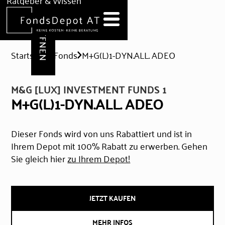
DEPOT ERÖFFNEN
Ratgeber & Wissen
News
Hilfe & Formulare
Startseite
Fonds
M+G(L)1-DYN.ALL. ADEO
M&G [LUX] INVESTMENT FUNDS 1
M+G(L)1-DYN.ALL. ADEO
Dieser Fonds wird von uns Rabattiert und ist in
Ihrem Depot mit 100% Rabatt zu erwerben. Gehen
Sie gleich hier
zu Ihrem Depot!
JETZT KAUFEN
MEHR INFOS