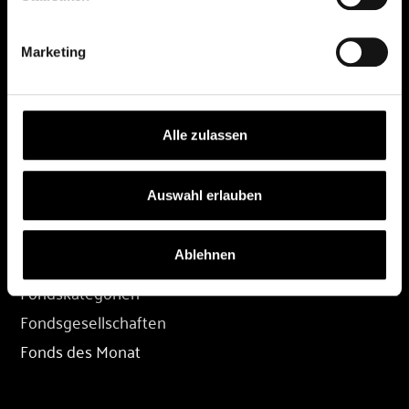
DEPOT
Marketing
Depot eröffnen
Depot übertragen
Konditionen
Alle zulassen
Depot-Login
Auswahl erlauben
FONDS
Ablehnen
Fondssuche
Fondskategorien
Fondsgesellschaften
Fonds des Monat