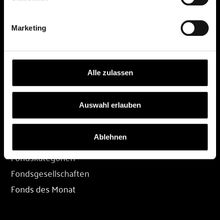
DEPOT
Marketing
Depot eröffnen
Depot übertragen
Konditionen
Alle zulassen
Depot-Login
Auswahl erlauben
FONDS
Ablehnen
Fondssuche
Fondskategorien
Fondsgesellschaften
Fonds des Monat