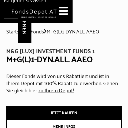
DEPOT ERÖFFNEN
Ratgeber & Wissen
News
Hilfe & Formulare
Startseite
Fonds
M+G(L)1-DYN.ALL. AAEO
M&G [LUX] INVESTMENT FUNDS 1
M+G(L)1-DYN.ALL. AAEO
Dieser Fonds wird von uns Rabattiert und ist in
Ihrem Depot mit 100% Rabatt zu erwerben. Gehen
Sie gleich hier
zu Ihrem Depot!
JETZT KAUFEN
MEHR INFOS