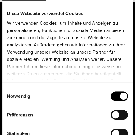
Diese Webseite verwendet Cookies
Wir verwenden Cookies, um Inhalte und Anzeigen zu
personalisieren, Funktionen für soziale Medien anbieten
zu können und die Zugriffe auf unsere Website zu
analysieren. Außerdem geben wir Informationen zu Ihrer
Verwendung unserer Website an unsere Partner für
soziale Medien, Werbung und Analysen weiter. Unsere
Das erste Depot in Österreich mit 0€ Kontoführung,
Partner führen diese Informationen möglicherweise mit
0€ Ausgabeaufschlag und 0€ Depotgebühren bei
weiteren Daten zusammen, die Sie ihnen bereitgestellt
knapp 2000 Fonds und 0€ Orderspesen.
haben oder die sie im Rahmen Ihrer Nutzung der Dienste
gesammelt haben.
Einwilligungsauswahl
Notwendig
© 2026 FondsDepot AT
Präferenzen
All rights reserved.
Statistiken