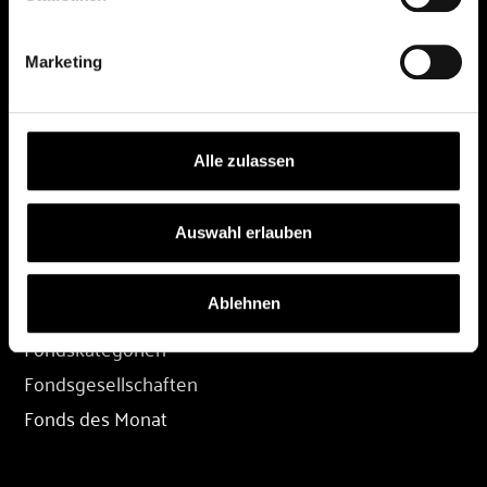
DEPOT
Marketing
Depot eröffnen
Depot übertragen
Konditionen
Alle zulassen
Depot-Login
Auswahl erlauben
FONDS
Ablehnen
Fondssuche
Fondskategorien
Fondsgesellschaften
Fonds des Monat