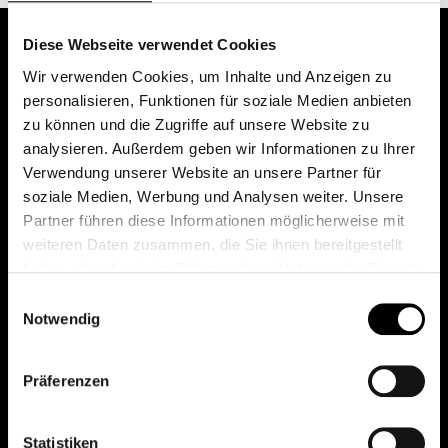
Diese Webseite verwendet Cookies
Wir verwenden Cookies, um Inhalte und Anzeigen zu
personalisieren, Funktionen für soziale Medien anbieten
zu können und die Zugriffe auf unsere Website zu
analysieren. Außerdem geben wir Informationen zu Ihrer
Verwendung unserer Website an unsere Partner für
soziale Medien, Werbung und Analysen weiter. Unsere
Das erste Depot in Österreich mit 0€ Kontoführung,
Partner führen diese Informationen möglicherweise mit
0€ Ausgabeaufschlag und 0€ Depotgebühren bei
weiteren Daten zusammen, die Sie ihnen bereitgestellt
knapp 2000 Fonds und 0€ Orderspesen.
haben oder die sie im Rahmen Ihrer Nutzung der Dienste
gesammelt haben.
Einwilligungsauswahl
Notwendig
© 2026 FondsDepot AT
Präferenzen
All rights reserved.
Statistiken