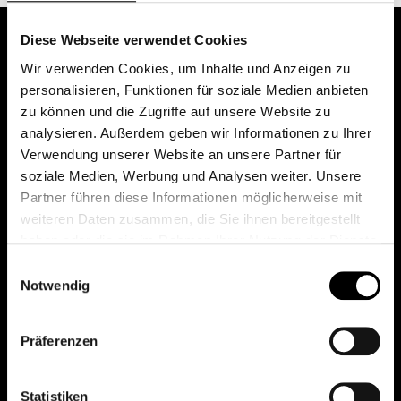
Diese Webseite verwendet Cookies
Wir verwenden Cookies, um Inhalte und Anzeigen zu
personalisieren, Funktionen für soziale Medien anbieten
zu können und die Zugriffe auf unsere Website zu
analysieren. Außerdem geben wir Informationen zu Ihrer
Verwendung unserer Website an unsere Partner für
soziale Medien, Werbung und Analysen weiter. Unsere
Das erste Depot in Österreich mit 0€ Kontoführung,
Partner führen diese Informationen möglicherweise mit
0€ Ausgabeaufschlag und 0€ Depotgebühren bei
weiteren Daten zusammen, die Sie ihnen bereitgestellt
knapp 2000 Fonds und 0€ Orderspesen.
haben oder die sie im Rahmen Ihrer Nutzung der Dienste
gesammelt haben.
Einwilligungsauswahl
Notwendig
© 2026 FondsDepot AT
Präferenzen
All rights reserved.
Statistiken