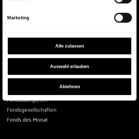
DEPOT
Marketing
Depot eröffnen
Depot übertragen
Konditionen
Alle zulassen
Depot-Login
Auswahl erlauben
FONDS
Ablehnen
Fondssuche
Fondskategorien
Fondsgesellschaften
Fonds des Monat