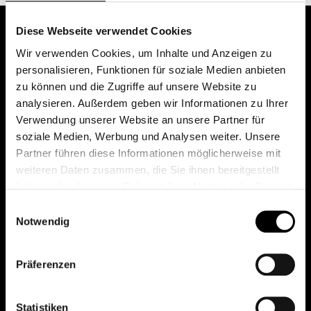
Diese Webseite verwendet Cookies
Wir verwenden Cookies, um Inhalte und Anzeigen zu
personalisieren, Funktionen für soziale Medien anbieten
zu können und die Zugriffe auf unsere Website zu
analysieren. Außerdem geben wir Informationen zu Ihrer
Verwendung unserer Website an unsere Partner für
soziale Medien, Werbung und Analysen weiter. Unsere
Das erste Depot in Österreich mit 0€ Kontoführung,
Partner führen diese Informationen möglicherweise mit
0€ Ausgabeaufschlag und 0€ Depotgebühren bei
weiteren Daten zusammen, die Sie ihnen bereitgestellt
knapp 2000 Fonds und 0€ Orderspesen.
haben oder die sie im Rahmen Ihrer Nutzung der Dienste
gesammelt haben.
Einwilligungsauswahl
Notwendig
© 2026 FondsDepot AT
Präferenzen
All rights reserved.
Statistiken