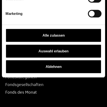
DEPOT
Marketing
Depot eröffnen
Depot übertragen
Konditionen
Alle zulassen
Depot-Login
Auswahl erlauben
FONDS
Ablehnen
Fondssuche
Fondskategorien
Fondsgesellschaften
Fonds des Monat