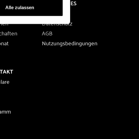
RECHTLICHES
Alle zulassen
Impressum
rien
Datenschutz
chaften
AGB
onat
Nutzungsbedingungen
NTAKT
lare
ramm