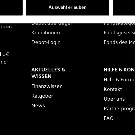
DEPOT
FONDS
Auswahl erlauben
Depot eröffnen
Fondssuche
Depot übertragen
Fondskatego
Konditionen
Fondsgesells
Depot-Login
Fonds des M
d 0€
und
AKTUELLES &
HILFE & KO
WISSEN
Hilfe & Formu
Finanzwissen
Kontakt
Ratgeber
Über uns
News
Partnerprog
FAQ