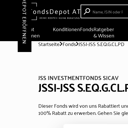
DEPOT ERÖFFNEN
Depot
Konditionen
Fonds
Ratgeber
eröffnen
& Wissen
Startseite
Fonds
JSSI-JSS S.EQ.G.CL.PD
JSS INVESTMENTFONDS SICAV
JSSI-JSS S.EQ.G.CL
Dieser Fonds wird von uns Rabattiert und
100% Rabatt zu erwerben. Gehen Sie gle