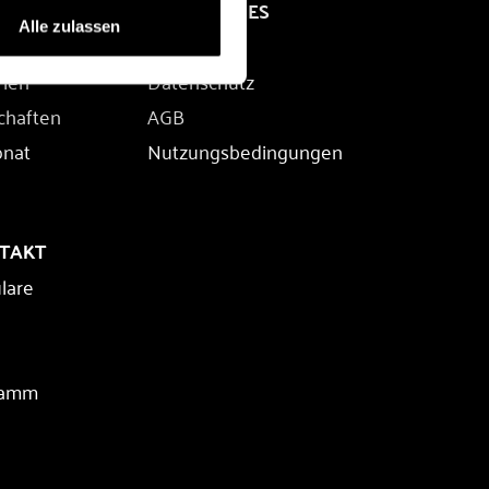
RECHTLICHES
Alle zulassen
Impressum
rien
Datenschutz
chaften
AGB
onat
Nutzungsbedingungen
NTAKT
lare
ramm