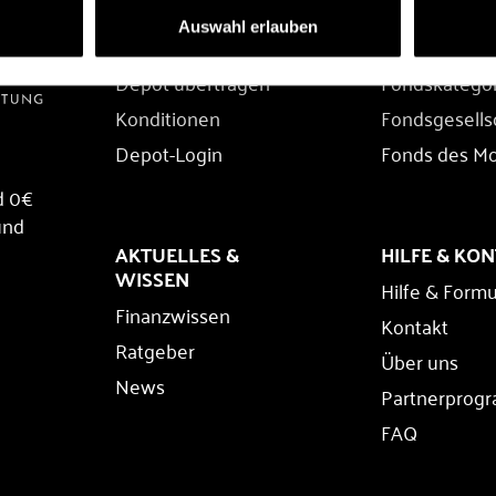
DEPOT
FONDS
Auswahl erlauben
Depot eröffnen
Fondssuche
Depot übertragen
Fondskatego
Konditionen
Fondsgesells
Depot-Login
Fonds des M
d 0€
und
AKTUELLES &
HILFE & KO
WISSEN
Hilfe & Formu
Finanzwissen
Kontakt
Ratgeber
Über uns
News
Partnerprog
FAQ