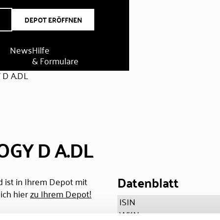
DEPOT ERÖFFNEN
News
Hilfe
& Formulare
D A.DL
OGY D A.DL
Datenblatt
 ist in Ihrem Depot mit
ich hier
zu Ihrem Depot!
ISIN
WKN