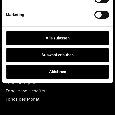
DEPOT
Marketing
Depot eröffnen
Depot übertragen
Konditionen
Alle zulassen
Depot-Login
Auswahl erlauben
FONDS
Ablehnen
Fondssuche
Fondskategorien
Fondsgesellschaften
Fonds des Monat