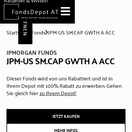
DEPOT ERÖFFNEN
Ratgeber & Wissen
News
Hilfe & Formulare
Startseite
Fonds
JPM-US SM.CAP GWTH A ACC
JPMORGAN FUNDS
JPM-US SM.CAP GWTH A ACC
Dieser Fonds wird von uns Rabattiert und ist in
Ihrem Depot mit 100% Rabatt zu erwerben. Gehen
Sie gleich hier
zu Ihrem Depot!
JETZT KAUFEN
MEHR INFOS