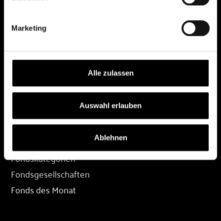
DEPOT
Marketing
Depot eröffnen
Depot übertragen
Konditionen
Alle zulassen
Depot-Login
Auswahl erlauben
FONDS
Ablehnen
Fondssuche
Fondskategorien
Fondsgesellschaften
Fonds des Monat