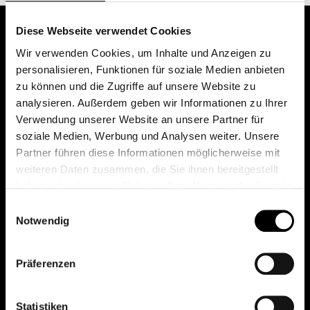
Diese Webseite verwendet Cookies
Wir verwenden Cookies, um Inhalte und Anzeigen zu
personalisieren, Funktionen für soziale Medien anbieten
zu können und die Zugriffe auf unsere Website zu
analysieren. Außerdem geben wir Informationen zu Ihrer
Verwendung unserer Website an unsere Partner für
soziale Medien, Werbung und Analysen weiter. Unsere
Das erste Depot in Österreich mit 0€ Kontoführung,
Partner führen diese Informationen möglicherweise mit
0€ Ausgabeaufschlag und 0€ Depotgebühren bei
weiteren Daten zusammen, die Sie ihnen bereitgestellt
knapp 2000 Fonds und 0€ Orderspesen.
haben oder die sie im Rahmen Ihrer Nutzung der Dienste
gesammelt haben.
Einwilligungsauswahl
Notwendig
© 2026 FondsDepot AT
Präferenzen
All rights reserved.
Statistiken