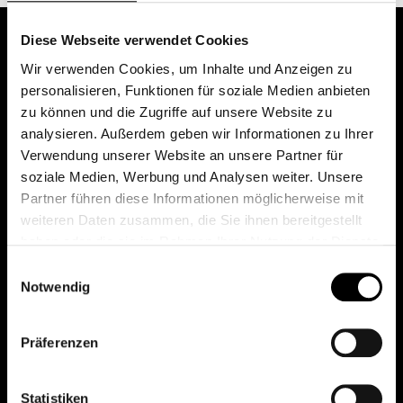
Diese Webseite verwendet Cookies
Wir verwenden Cookies, um Inhalte und Anzeigen zu
personalisieren, Funktionen für soziale Medien anbieten
zu können und die Zugriffe auf unsere Website zu
analysieren. Außerdem geben wir Informationen zu Ihrer
Verwendung unserer Website an unsere Partner für
soziale Medien, Werbung und Analysen weiter. Unsere
Das erste Depot in Österreich mit 0€ Kontoführung,
Partner führen diese Informationen möglicherweise mit
0€ Ausgabeaufschlag und 0€ Depotgebühren bei
weiteren Daten zusammen, die Sie ihnen bereitgestellt
knapp 2000 Fonds und 0€ Orderspesen.
haben oder die sie im Rahmen Ihrer Nutzung der Dienste
gesammelt haben.
Einwilligungsauswahl
Notwendig
© 2026 FondsDepot AT
Präferenzen
All rights reserved.
Statistiken