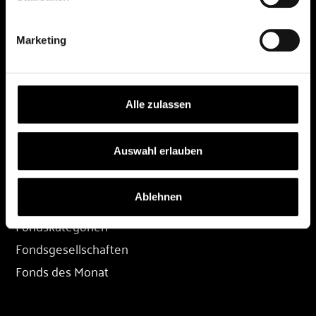
DEPOT
Marketing
Depot eröffnen
Depot übertragen
Konditionen
Alle zulassen
Depot-Login
Auswahl erlauben
FONDS
Ablehnen
Fondssuche
Fondskategorien
Fondsgesellschaften
Fonds des Monat