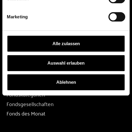
DEPOT
Marketing
Depot eröffnen
Depot übertragen
Konditionen
Alle zulassen
Depot-Login
Auswahl erlauben
FONDS
Ablehnen
Fondssuche
Fondskategorien
Fondsgesellschaften
Fonds des Monat