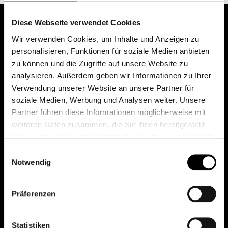
Diese Webseite verwendet Cookies
Wir verwenden Cookies, um Inhalte und Anzeigen zu
personalisieren, Funktionen für soziale Medien anbieten
zu können und die Zugriffe auf unsere Website zu
analysieren. Außerdem geben wir Informationen zu Ihrer
Verwendung unserer Website an unsere Partner für
soziale Medien, Werbung und Analysen weiter. Unsere
Das erste Depot in Österreich mit 0€ Kontoführung,
Partner führen diese Informationen möglicherweise mit
0€ Ausgabeaufschlag und 0€ Depotgebühren bei
weiteren Daten zusammen, die Sie ihnen bereitgestellt
knapp 2000 Fonds und 0€ Orderspesen.
haben oder die sie im Rahmen Ihrer Nutzung der Dienste
gesammelt haben.
Einwilligungsauswahl
Notwendig
© 2026 FondsDepot AT
Präferenzen
All rights reserved.
Statistiken