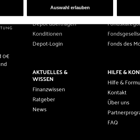
DEPOT
FONDS
Auswahl erlauben
Depot eröffnen
Fondssuche
Depot übertragen
Fondskatego
Konditionen
Fondsgesells
Depot-Login
Fonds des M
d 0€
und
AKTUELLES &
HILFE & KO
WISSEN
Hilfe & Formu
Finanzwissen
Kontakt
Ratgeber
Über uns
News
Partnerprog
FAQ