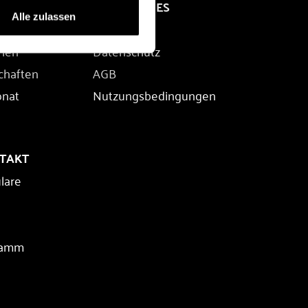
RECHTLICHES
Alle zulassen
Impressum
rien
Datenschutz
chaften
AGB
onat
Nutzungsbedingungen
NTAKT
lare
ramm