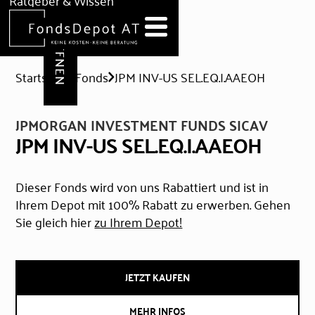
DEPOT ERÖFFNEN
Ratgeber & Wissen
News
Hilfe & Formulare
Startseite
Fonds
JPM INV-US SEL.EQ.I.AAEOH
JPMORGAN INVESTMENT FUNDS SICAV
JPM INV-US SEL.EQ.I.AAEOH
Dieser Fonds wird von uns Rabattiert und ist in
Ihrem Depot mit 100% Rabatt zu erwerben. Gehen
Sie gleich hier
zu Ihrem Depot!
JETZT KAUFEN
MEHR INFOS