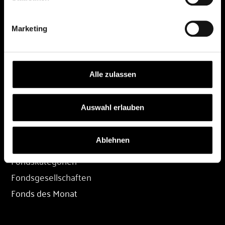
DEPOT
Marketing
Depot eröffnen
Depot übertragen
Konditionen
Alle zulassen
Depot-Login
Auswahl erlauben
FONDS
Ablehnen
Fondssuche
Fondskategorien
Fondsgesellschaften
Fonds des Monat