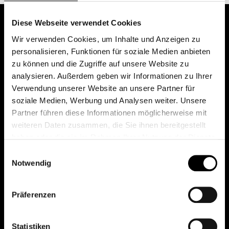
Diese Webseite verwendet Cookies
Wir verwenden Cookies, um Inhalte und Anzeigen zu
personalisieren, Funktionen für soziale Medien anbieten
zu können und die Zugriffe auf unsere Website zu
analysieren. Außerdem geben wir Informationen zu Ihrer
Verwendung unserer Website an unsere Partner für
soziale Medien, Werbung und Analysen weiter. Unsere
Das erste Depot in Österreich mit 0€ Kontoführung,
Partner führen diese Informationen möglicherweise mit
0€ Ausgabeaufschlag und 0€ Depotgebühren bei
weiteren Daten zusammen, die Sie ihnen bereitgestellt
knapp 2000 Fonds und 0€ Orderspesen.
haben oder die sie im Rahmen Ihrer Nutzung der Dienste
gesammelt haben.
Einwilligungsauswahl
Notwendig
© 2026 FondsDepot AT
Präferenzen
All rights reserved.
Statistiken