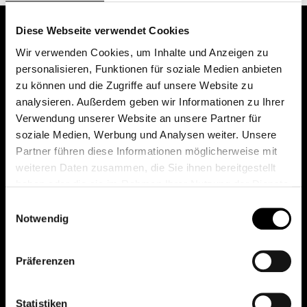
Diese Webseite verwendet Cookies
Wir verwenden Cookies, um Inhalte und Anzeigen zu
personalisieren, Funktionen für soziale Medien anbieten
zu können und die Zugriffe auf unsere Website zu
analysieren. Außerdem geben wir Informationen zu Ihrer
Verwendung unserer Website an unsere Partner für
soziale Medien, Werbung und Analysen weiter. Unsere
Das erste Depot in Österreich mit 0€ Kontoführung,
Partner führen diese Informationen möglicherweise mit
0€ Ausgabeaufschlag und 0€ Depotgebühren bei
weiteren Daten zusammen, die Sie ihnen bereitgestellt
knapp 2000 Fonds und 0€ Orderspesen.
haben oder die sie im Rahmen Ihrer Nutzung der Dienste
gesammelt haben.
Einwilligungsauswahl
Notwendig
© 2026 FondsDepot AT
Präferenzen
All rights reserved.
Statistiken