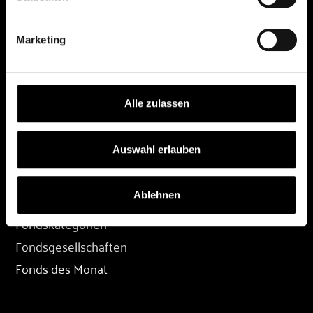
DEPOT
Marketing
Depot eröffnen
Depot übertragen
Konditionen
Alle zulassen
Depot-Login
Auswahl erlauben
FONDS
Ablehnen
Fondssuche
Fondskategorien
Fondsgesellschaften
Fonds des Monat