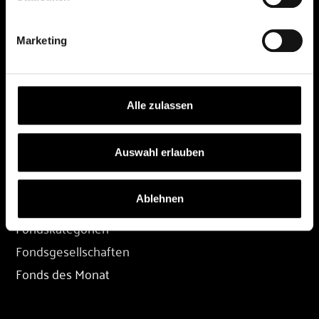
DEPOT
Marketing
Depot eröffnen
Depot übertragen
Konditionen
Alle zulassen
Depot-Login
Auswahl erlauben
FONDS
Ablehnen
Fondssuche
Fondskategorien
Fondsgesellschaften
Fonds des Monat