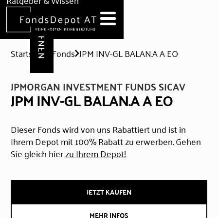
DEPOT ERÖFFNEN
Ratgeber & Wissen
News
Hilfe & Formulare
Startseite
Fonds
JPM INV-GL BALAN.A A EO
JPMORGAN INVESTMENT FUNDS SICAV
JPM INV-GL BALAN.A A EO
Dieser Fonds wird von uns Rabattiert und ist in
Ihrem Depot mit 100% Rabatt zu erwerben. Gehen
Sie gleich hier
zu Ihrem Depot!
JETZT KAUFEN
MEHR INFOS