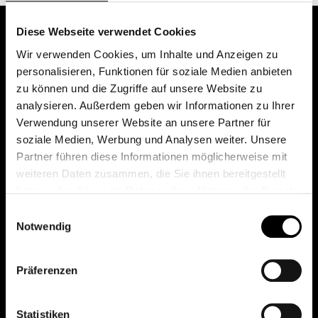
Diese Webseite verwendet Cookies
Wir verwenden Cookies, um Inhalte und Anzeigen zu
personalisieren, Funktionen für soziale Medien anbieten
zu können und die Zugriffe auf unsere Website zu
analysieren. Außerdem geben wir Informationen zu Ihrer
Verwendung unserer Website an unsere Partner für
soziale Medien, Werbung und Analysen weiter. Unsere
Das erste Depot in Österreich mit 0€ Kontoführung,
Partner führen diese Informationen möglicherweise mit
0€ Ausgabeaufschlag und 0€ Depotgebühren bei
weiteren Daten zusammen, die Sie ihnen bereitgestellt
knapp 2000 Fonds und 0€ Orderspesen.
haben oder die sie im Rahmen Ihrer Nutzung der Dienste
gesammelt haben.
Einwilligungsauswahl
Notwendig
© 2026 FondsDepot AT
Präferenzen
All rights reserved.
Statistiken