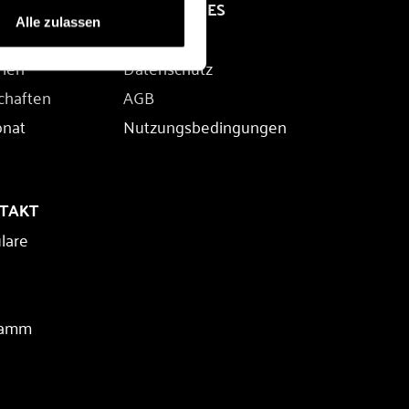
RECHTLICHES
Alle zulassen
Impressum
rien
Datenschutz
chaften
AGB
onat
Nutzungsbedingungen
NTAKT
lare
ramm