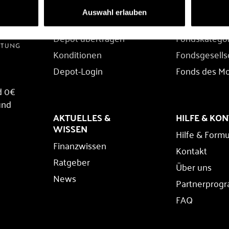
DEPOT
FONDS
Auswahl erlauben
Depot eröffnen
Fondssuche
Depot übertragen
Fondskatego
Konditionen
Fondsgesells
Depot-Login
Fonds des M
d 0€
und
AKTUELLES &
HILFE & KO
WISSEN
Hilfe & Formu
Finanzwissen
Kontakt
Ratgeber
Über uns
News
Partnerprog
FAQ