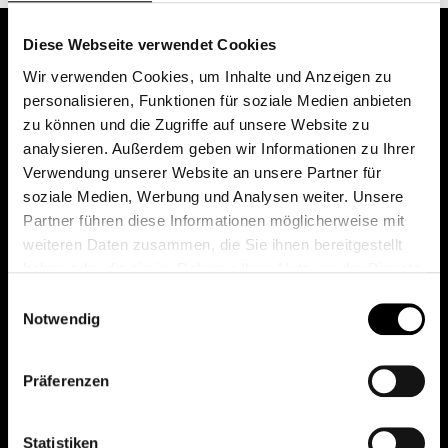
Diese Webseite verwendet Cookies
Wir verwenden Cookies, um Inhalte und Anzeigen zu
personalisieren, Funktionen für soziale Medien anbieten
zu können und die Zugriffe auf unsere Website zu
analysieren. Außerdem geben wir Informationen zu Ihrer
Verwendung unserer Website an unsere Partner für
soziale Medien, Werbung und Analysen weiter. Unsere
Das erste Depot in Österreich mit 0€ Kontoführung,
Partner führen diese Informationen möglicherweise mit
0€ Ausgabeaufschlag und 0€ Depotgebühren bei
weiteren Daten zusammen, die Sie ihnen bereitgestellt
knapp 2000 Fonds und 0€ Orderspesen.
haben oder die sie im Rahmen Ihrer Nutzung der Dienste
gesammelt haben.
Einwilligungsauswahl
Notwendig
© 2026 FondsDepot AT
Präferenzen
All rights reserved.
Statistiken