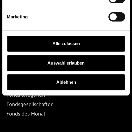
DEPOT
Marketing
Depot eröffnen
Depot übertragen
Konditionen
Alle zulassen
Depot-Login
Auswahl erlauben
FONDS
Ablehnen
Fondssuche
Fondskategorien
Fondsgesellschaften
Fonds des Monat