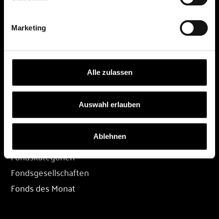
DEPOT
Marketing
Depot eröffnen
Depot übertragen
Konditionen
Alle zulassen
Depot-Login
Auswahl erlauben
FONDS
Ablehnen
Fondssuche
Fondskategorien
Fondsgesellschaften
Fonds des Monat