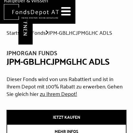
DEPOT ERÖFFNEN
Ratgeber & Wissen
News
Hilfe & Formulare
Startseite
Fonds
JPM-GBL.HC.JPMGLHC ADLS
JPMORGAN FUNDS
JPM-GBL.HC.JPMGLHC ADLS
Dieser Fonds wird von uns Rabattiert und ist in
Ihrem Depot mit 100% Rabatt zu erwerben. Gehen
Sie gleich hier
zu Ihrem Depot!
JETZT KAUFEN
MEHR INFOS