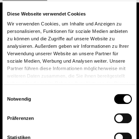
Diese Webseite verwendet Cookies
Wir verwenden Cookies, um Inhalte und Anzeigen zu
personalisieren, Funktionen für soziale Medien anbieten
zu können und die Zugriffe auf unsere Website zu
analysieren. Außerdem geben wir Informationen zu Ihrer
Verwendung unserer Website an unsere Partner für
soziale Medien, Werbung und Analysen weiter. Unsere
Das erste Depot in Österreich mit 0€ Kontoführung,
Partner führen diese Informationen möglicherweise mit
0€ Ausgabeaufschlag und 0€ Depotgebühren bei
weiteren Daten zusammen, die Sie ihnen bereitgestellt
knapp 2000 Fonds und 0€ Orderspesen.
haben oder die sie im Rahmen Ihrer Nutzung der Dienste
gesammelt haben.
Einwilligungsauswahl
Notwendig
© 2026 FondsDepot AT
Präferenzen
All rights reserved.
Statistiken