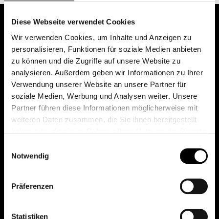
Diese Webseite verwendet Cookies
Wir verwenden Cookies, um Inhalte und Anzeigen zu
personalisieren, Funktionen für soziale Medien anbieten
zu können und die Zugriffe auf unsere Website zu
analysieren. Außerdem geben wir Informationen zu Ihrer
Verwendung unserer Website an unsere Partner für
soziale Medien, Werbung und Analysen weiter. Unsere
Das erste Depot in Österreich mit 0€ Kontoführung,
Partner führen diese Informationen möglicherweise mit
0€ Ausgabeaufschlag und 0€ Depotgebühren bei
weiteren Daten zusammen, die Sie ihnen bereitgestellt
knapp 2000 Fonds und 0€ Orderspesen.
haben oder die sie im Rahmen Ihrer Nutzung der Dienste
gesammelt haben.
Einwilligungsauswahl
Notwendig
© 2026 FondsDepot AT
Präferenzen
All rights reserved.
Statistiken