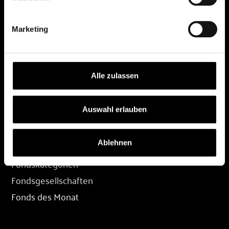
DEPOT
Marketing
Depot eröffnen
Depot übertragen
Konditionen
Alle zulassen
Depot-Login
Auswahl erlauben
FONDS
Ablehnen
Fondssuche
Fondskategorien
Fondsgesellschaften
Fonds des Monat