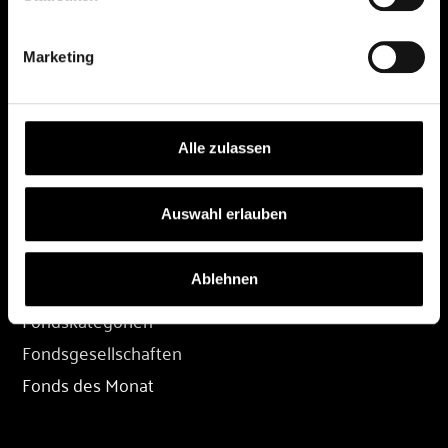
DEPOT
Marketing
Depot eröffnen
Depot übertragen
Konditionen
Alle zulassen
Depot-Login
Auswahl erlauben
FONDS
Ablehnen
Fondssuche
Fondskategorien
Fondsgesellschaften
Fonds des Monat