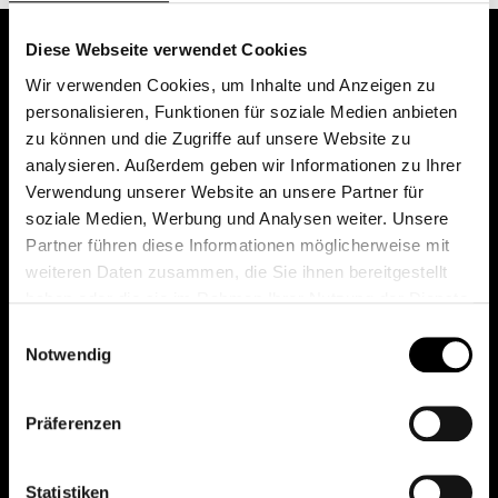
Diese Webseite verwendet Cookies
Wir verwenden Cookies, um Inhalte und Anzeigen zu
personalisieren, Funktionen für soziale Medien anbieten
zu können und die Zugriffe auf unsere Website zu
analysieren. Außerdem geben wir Informationen zu Ihrer
Verwendung unserer Website an unsere Partner für
soziale Medien, Werbung und Analysen weiter. Unsere
Das erste Depot in Österreich mit 0€ Kontoführung,
Partner führen diese Informationen möglicherweise mit
0€ Ausgabeaufschlag und 0€ Depotgebühren bei
weiteren Daten zusammen, die Sie ihnen bereitgestellt
knapp 2000 Fonds und 0€ Orderspesen.
haben oder die sie im Rahmen Ihrer Nutzung der Dienste
gesammelt haben.
Einwilligungsauswahl
Notwendig
© 2026 FondsDepot AT
Präferenzen
All rights reserved.
Statistiken