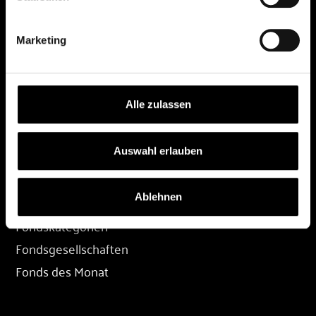
DEPOT
Marketing
Depot eröffnen
Depot übertragen
Konditionen
Alle zulassen
Depot-Login
Auswahl erlauben
FONDS
Ablehnen
Fondssuche
Fondskategorien
Fondsgesellschaften
Fonds des Monat