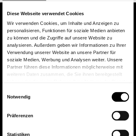
Diese Webseite verwendet Cookies
Wir verwenden Cookies, um Inhalte und Anzeigen zu
personalisieren, Funktionen für soziale Medien anbieten
zu können und die Zugriffe auf unsere Website zu
analysieren. Außerdem geben wir Informationen zu Ihrer
Verwendung unserer Website an unsere Partner für
soziale Medien, Werbung und Analysen weiter. Unsere
Das erste Depot in Österreich mit 0€ Kontoführung,
Partner führen diese Informationen möglicherweise mit
0€ Ausgabeaufschlag und 0€ Depotgebühren bei
weiteren Daten zusammen, die Sie ihnen bereitgestellt
knapp 2000 Fonds und 0€ Orderspesen.
haben oder die sie im Rahmen Ihrer Nutzung der Dienste
gesammelt haben.
Einwilligungsauswahl
Notwendig
© 2026 FondsDepot AT
Präferenzen
All rights reserved.
Statistiken