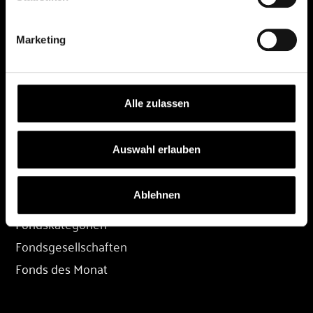
DEPOT
Marketing
Depot eröffnen
Depot übertragen
Konditionen
Alle zulassen
Depot-Login
Auswahl erlauben
FONDS
Ablehnen
Fondssuche
Fondskategorien
Fondsgesellschaften
Fonds des Monat