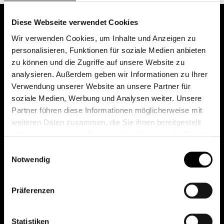
Diese Webseite verwendet Cookies
Wir verwenden Cookies, um Inhalte und Anzeigen zu
personalisieren, Funktionen für soziale Medien anbieten
zu können und die Zugriffe auf unsere Website zu
analysieren. Außerdem geben wir Informationen zu Ihrer
Verwendung unserer Website an unsere Partner für
soziale Medien, Werbung und Analysen weiter. Unsere
Das erste Depot in Österreich mit 0€ Kontoführung,
Partner führen diese Informationen möglicherweise mit
0€ Ausgabeaufschlag und 0€ Depotgebühren bei
weiteren Daten zusammen, die Sie ihnen bereitgestellt
knapp 2000 Fonds und 0€ Orderspesen.
haben oder die sie im Rahmen Ihrer Nutzung der Dienste
gesammelt haben.
Einwilligungsauswahl
Notwendig
© 2026 FondsDepot AT
Präferenzen
All rights reserved.
Statistiken