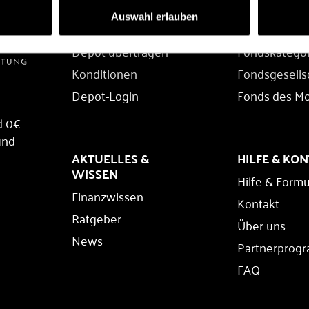
DEPOT
FONDS
Auswahl erlauben
Depot eröffnen
Fondssuche
Depot übertragen
Fondskatego
Konditionen
Fondsgesells
Depot-Login
Fonds des M
d 0€
und
AKTUELLES &
HILFE & KO
WISSEN
Hilfe & Formu
Finanzwissen
Kontakt
Ratgeber
Über uns
News
Partnerprog
FAQ