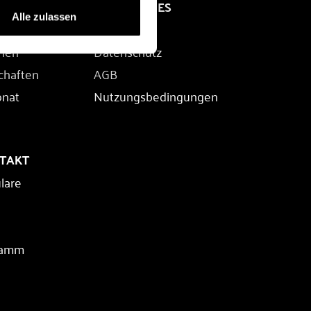
RECHTLICHES
Alle zulassen
Impressum
rien
Datenschutz
chaften
AGB
onat
Nutzungsbedingungen
NTAKT
lare
ramm