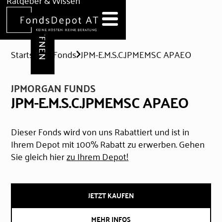
DEPOT ERÖFFNEN
Ratgeber & Wissen
News
Hilfe & Formulare
Startseite
Fonds
JPM-E.M.S.C.JPMEMSC APAEO
JPMORGAN FUNDS
JPM-E.M.S.C.JPMEMSC APAEO
Dieser Fonds wird von uns Rabattiert und ist in
Ihrem Depot mit 100% Rabatt zu erwerben. Gehen
Sie gleich hier
zu Ihrem Depot!
JETZT KAUFEN
MEHR INFOS