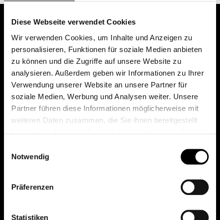
Diese Webseite verwendet Cookies
Wir verwenden Cookies, um Inhalte und Anzeigen zu
personalisieren, Funktionen für soziale Medien anbieten
zu können und die Zugriffe auf unsere Website zu
analysieren. Außerdem geben wir Informationen zu Ihrer
Verwendung unserer Website an unsere Partner für
soziale Medien, Werbung und Analysen weiter. Unsere
Das erste Depot in Österreich mit 0€ Kontoführung,
Partner führen diese Informationen möglicherweise mit
0€ Ausgabeaufschlag und 0€ Depotgebühren bei
weiteren Daten zusammen, die Sie ihnen bereitgestellt
knapp 2000 Fonds und 0€ Orderspesen.
haben oder die sie im Rahmen Ihrer Nutzung der Dienste
gesammelt haben.
Einwilligungsauswahl
Notwendig
© 2026 FondsDepot AT
Präferenzen
All rights reserved.
Statistiken