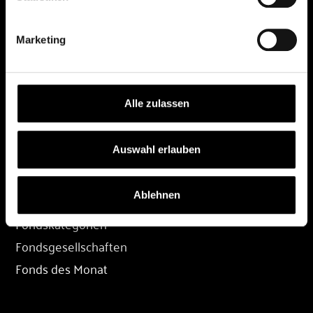
DEPOT
Marketing
Depot eröffnen
Depot übertragen
Konditionen
Alle zulassen
Depot-Login
Auswahl erlauben
FONDS
Ablehnen
Fondssuche
Fondskategorien
Fondsgesellschaften
Fonds des Monat