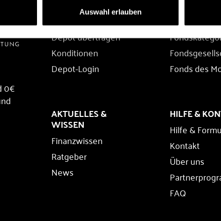
DEPOT
FONDS
Auswahl erlauben
Depot eröffnen
Fondssuche
Depot übertragen
Fondskatego
Konditionen
Fondsgesells
Depot-Login
Fonds des M
d 0€
und
AKTUELLES &
HILFE & KO
WISSEN
Hilfe & Formu
Finanzwissen
Kontakt
Ratgeber
Über uns
News
Partnerprog
FAQ