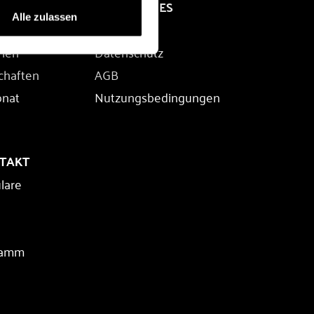
RECHTLICHES
Alle zulassen
Impressum
rien
Datenschutz
chaften
AGB
onat
Nutzungsbedingungen
NTAKT
lare
ramm