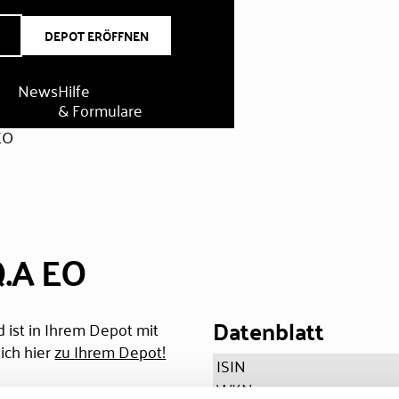
DEPOT ERÖFFNEN
News
Hilfe
& Formulare
EO
Q.A EO
Datenblatt
 ist in Ihrem Depot mit
ich hier
zu Ihrem Depot!
ISIN
WKN