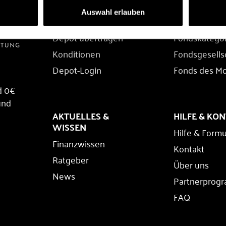
DEPOT
FONDS
Auswahl erlauben
Depot eröffnen
Fondssuche
Depot übertragen
Fondskatego
Konditionen
Fondsgesells
Depot-Login
Fonds des M
d 0€
und
AKTUELLES &
HILFE & KO
WISSEN
Hilfe & Formu
Finanzwissen
Kontakt
Ratgeber
Über uns
News
Partnerprog
FAQ