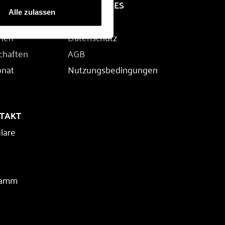
RECHTLICHES
Alle zulassen
Impressum
rien
Datenschutz
chaften
AGB
onat
Nutzungsbedingungen
NTAKT
lare
ramm