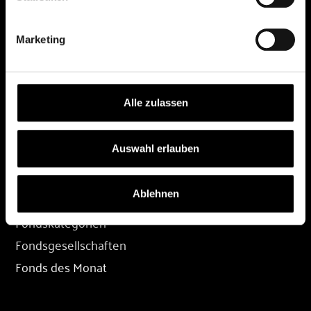
DEPOT
Marketing
Depot eröffnen
Depot übertragen
Konditionen
Alle zulassen
Depot-Login
Auswahl erlauben
FONDS
Ablehnen
Fondssuche
Fondskategorien
Fondsgesellschaften
Fonds des Monat