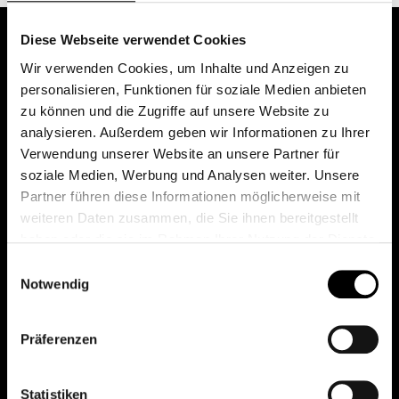
Diese Webseite verwendet Cookies
Wir verwenden Cookies, um Inhalte und Anzeigen zu
personalisieren, Funktionen für soziale Medien anbieten
zu können und die Zugriffe auf unsere Website zu
analysieren. Außerdem geben wir Informationen zu Ihrer
Verwendung unserer Website an unsere Partner für
soziale Medien, Werbung und Analysen weiter. Unsere
Das erste Depot in Österreich mit 0€ Kontoführung,
Partner führen diese Informationen möglicherweise mit
0€ Ausgabeaufschlag und 0€ Depotgebühren bei
weiteren Daten zusammen, die Sie ihnen bereitgestellt
knapp 2000 Fonds und 0€ Orderspesen.
haben oder die sie im Rahmen Ihrer Nutzung der Dienste
gesammelt haben.
Einwilligungsauswahl
Notwendig
© 2026 FondsDepot AT
Präferenzen
All rights reserved.
Statistiken