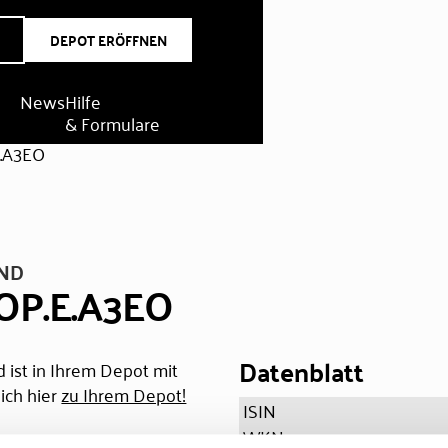
DEPOT ERÖFFNEN
News
Hilfe
& Formulare
E.A3EO
UND
OP.E.A3EO
Datenblatt
 ist in Ihrem Depot mit
ich hier
zu Ihrem Depot!
ISIN
WKN