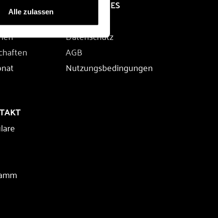
RECHTLICHES
Alle zulassen
Impressum
rien
Datenschutz
chaften
AGB
onat
Nutzungsbedingungen
NTAKT
lare
ramm