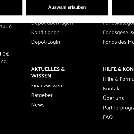
DEPOT
FONDS
Auswahl erlauben
Depot eröffnen
Fondssuche
Depot übertragen
Fondskatego
Konditionen
Fondsgesells
Depot-Login
Fonds des M
d 0€
und
AKTUELLES &
HILFE & KO
WISSEN
Hilfe & Formu
Finanzwissen
Kontakt
Ratgeber
Über uns
News
Partnerprog
FAQ