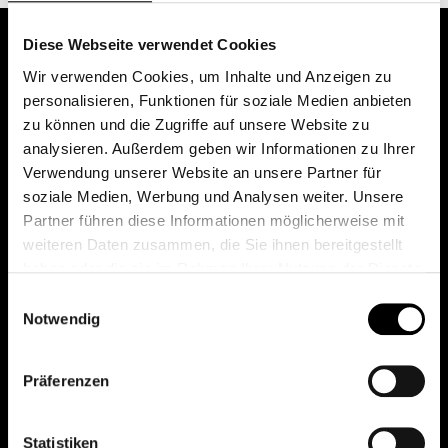
Diese Webseite verwendet Cookies
Wir verwenden Cookies, um Inhalte und Anzeigen zu
personalisieren, Funktionen für soziale Medien anbieten
zu können und die Zugriffe auf unsere Website zu
analysieren. Außerdem geben wir Informationen zu Ihrer
Verwendung unserer Website an unsere Partner für
soziale Medien, Werbung und Analysen weiter. Unsere
Das erste Depot in Österreich mit 0€ Kontoführung,
Partner führen diese Informationen möglicherweise mit
0€ Ausgabeaufschlag und 0€ Depotgebühren bei
weiteren Daten zusammen, die Sie ihnen bereitgestellt
knapp 2000 Fonds und 0€ Orderspesen.
haben oder die sie im Rahmen Ihrer Nutzung der Dienste
gesammelt haben.
Einwilligungsauswahl
Notwendig
© 2026 FondsDepot AT
Präferenzen
All rights reserved.
Statistiken