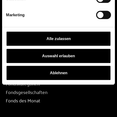
DEPOT
Marketing
Depot eröffnen
Depot übertragen
Konditionen
Alle zulassen
Depot-Login
Auswahl erlauben
FONDS
Ablehnen
Fondssuche
Fondskategorien
Fondsgesellschaften
Fonds des Monat