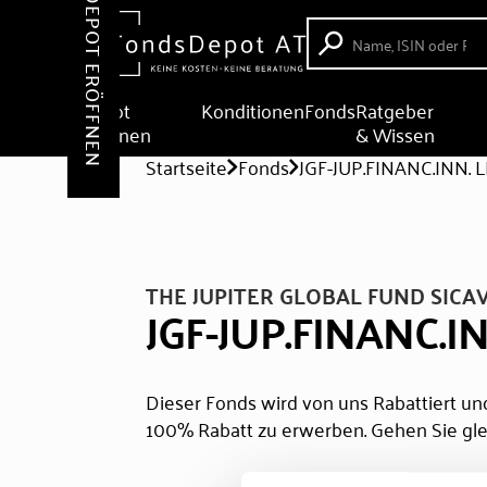
DEPOT ERÖFFNEN
Depot
Konditionen
Fonds
Ratgeber
eröffnen
& Wissen
Startseite
Fonds
JGF-JUP.FINANC.INN. 
THE JUPITER GLOBAL FUND SICA
JGF-JUP.FINANC.I
Dieser Fonds wird von uns Rabattiert und
100% Rabatt zu erwerben. Gehen Sie gle