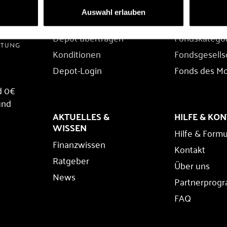
DEPOT
FONDS
Auswahl erlauben
Depot eröffnen
Fondssuche
Depot übertragen
Fondskatego
Konditionen
Fondsgesells
Depot-Login
Fonds des M
d 0€
und
AKTUELLES &
HILFE & KO
WISSEN
Hilfe & Formu
Finanzwissen
Kontakt
Ratgeber
Über uns
News
Partnerprog
FAQ