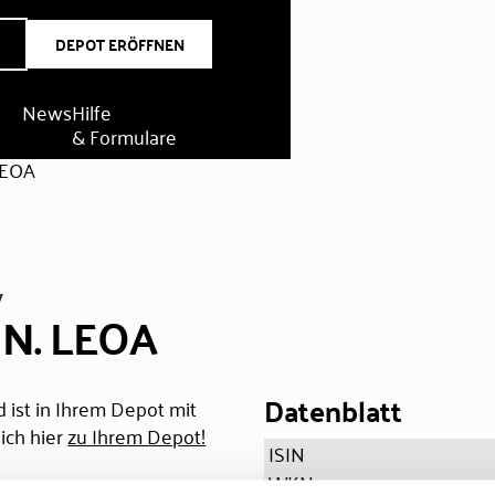
DEPOT ERÖFFNEN
News
Hilfe
& Formulare
LEOA
V
NN. LEOA
Datenblatt
 ist in Ihrem Depot mit
ich hier
zu Ihrem Depot!
ISIN
WKN