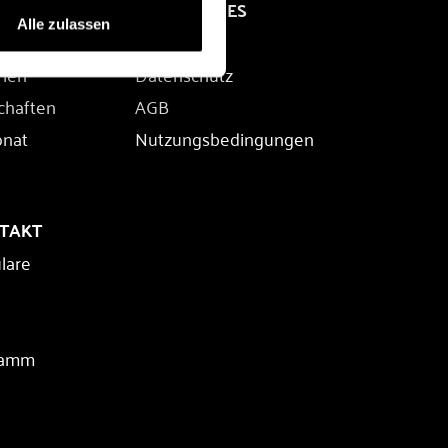
RECHTLICHES
Alle zulassen
Impressum
rien
Datenschutz
chaften
AGB
onat
Nutzungsbedingungen
NTAKT
lare
ramm