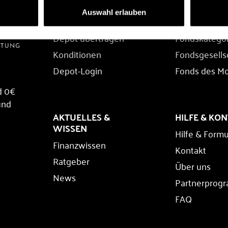
DEPOT
FONDS
Auswahl erlauben
Depot eröffnen
Fondssuche
Depot übertragen
Fondskatego
Konditionen
Fondsgesells
Depot-Login
Fonds des M
d 0€
und
AKTUELLES &
HILFE & KO
WISSEN
Hilfe & Formu
Finanzwissen
Kontakt
Ratgeber
Über uns
News
Partnerprog
FAQ