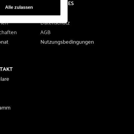
RECHTLICHES
Alle zulassen
Impressum
rien
Datenschutz
chaften
AGB
onat
Nutzungsbedingungen
NTAKT
lare
ramm