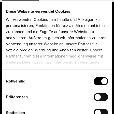
Diese Webseite verwendet Cookies
Wir verwenden Cookies, um Inhalte und Anzeigen zu
personalisieren, Funktionen für soziale Medien anbieten
zu können und die Zugriffe auf unsere Website zu
analysieren. Außerdem geben wir Informationen zu Ihrer
Verwendung unserer Website an unsere Partner für
soziale Medien, Werbung und Analysen weiter. Unsere
Das erste Depot in Österreich mit 0€ Kontoführung,
Partner führen diese Informationen möglicherweise mit
0€ Ausgabeaufschlag und 0€ Depotgebühren bei
weiteren Daten zusammen, die Sie ihnen bereitgestellt
knapp 2000 Fonds und 0€ Orderspesen.
haben oder die sie im Rahmen Ihrer Nutzung der Dienste
gesammelt haben.
Einwilligungsauswahl
Notwendig
© 2026 FondsDepot AT
Präferenzen
All rights reserved.
Statistiken