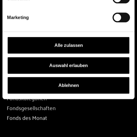
DEPOT
Marketing
Depot eröffnen
Depot übertragen
Konditionen
Alle zulassen
Depot-Login
Auswahl erlauben
FONDS
Ablehnen
Fondssuche
Fondskategorien
Fondsgesellschaften
Fonds des Monat