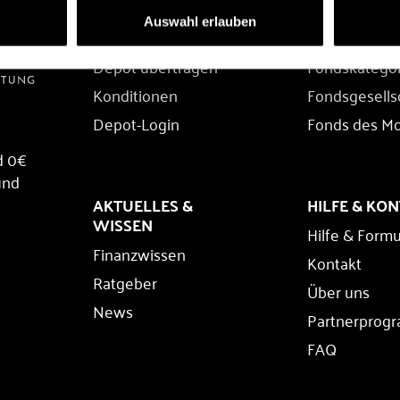
DEPOT
FONDS
Auswahl erlauben
Depot eröffnen
Fondssuche
Depot übertragen
Fondskatego
Konditionen
Fondsgesells
Depot-Login
Fonds des M
d 0€
und
AKTUELLES &
HILFE & KO
WISSEN
Hilfe & Formu
Finanzwissen
Kontakt
Ratgeber
Über uns
News
Partnerprog
FAQ