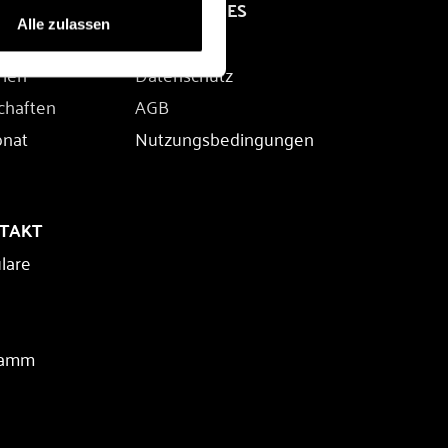
RECHTLICHES
Alle zulassen
Impressum
rien
Datenschutz
chaften
AGB
onat
Nutzungsbedingungen
NTAKT
lare
ramm