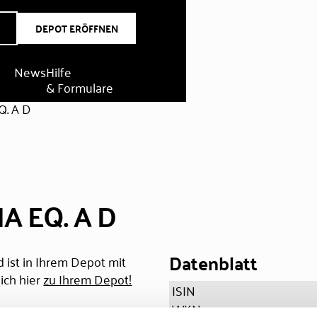
DEPOT ERÖFFNEN
News
Hilfe
& Formulare
Q. A D
A EQ. A D
Datenblatt
 ist in Ihrem Depot mit
ich hier
zu Ihrem Depot!
ISIN
WKN