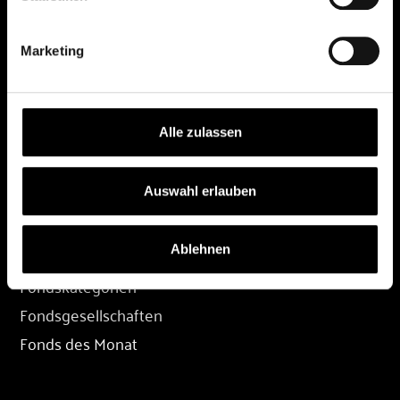
DEPOT
Marketing
Depot eröffnen
Depot übertragen
Konditionen
Alle zulassen
Depot-Login
Auswahl erlauben
FONDS
Ablehnen
Fondssuche
Fondskategorien
Fondsgesellschaften
Fonds des Monat