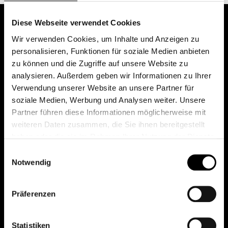
Diese Webseite verwendet Cookies
Wir verwenden Cookies, um Inhalte und Anzeigen zu
personalisieren, Funktionen für soziale Medien anbieten
zu können und die Zugriffe auf unsere Website zu
analysieren. Außerdem geben wir Informationen zu Ihrer
Verwendung unserer Website an unsere Partner für
soziale Medien, Werbung und Analysen weiter. Unsere
Das erste Depot in Österreich mit 0€ Kontoführung,
Partner führen diese Informationen möglicherweise mit
0€ Ausgabeaufschlag und 0€ Depotgebühren bei
weiteren Daten zusammen, die Sie ihnen bereitgestellt
knapp 2000 Fonds und 0€ Orderspesen.
haben oder die sie im Rahmen Ihrer Nutzung der Dienste
gesammelt haben.
Einwilligungsauswahl
Notwendig
© 2026 FondsDepot AT
Präferenzen
All rights reserved.
Statistiken