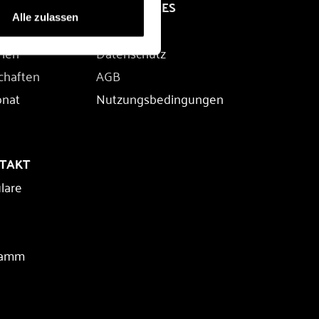
RECHTLICHES
Alle zulassen
Impressum
rien
Datenschutz
chaften
AGB
onat
Nutzungsbedingungen
NTAKT
lare
ramm