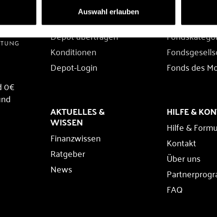
DEPOT
FONDS
Auswahl erlauben
Depot eröffnen
Fondssuche
Depot übertragen
Fondskatego
Konditionen
Fondsgesells
Depot-Login
Fonds des M
d 0€
und
AKTUELLES &
HILFE & KO
WISSEN
Hilfe & Formu
Finanzwissen
Kontakt
Ratgeber
Über uns
News
Partnerprog
FAQ