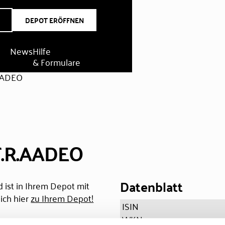
DEPOT ERÖFFNEN
News
Hilfe
& Formulare
.AADEO
T.R.AADEO
Datenblatt
 ist in Ihrem Depot mit
ich hier
zu Ihrem Depot!
ISIN
WKN