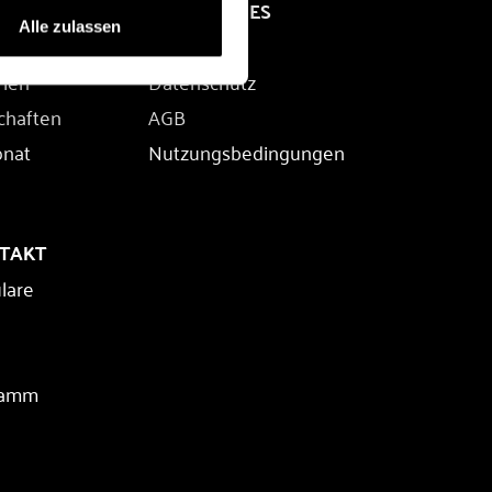
RECHTLICHES
Alle zulassen
Impressum
rien
Datenschutz
chaften
AGB
onat
Nutzungsbedingungen
NTAKT
lare
ramm