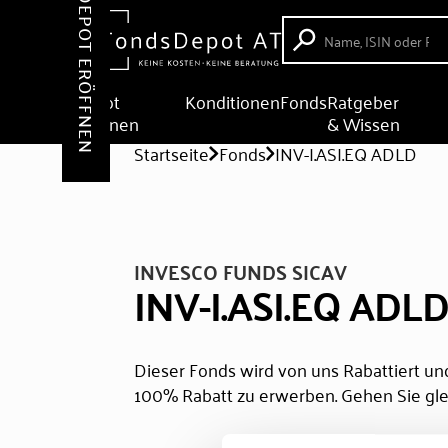
DEPOT ERÖFFNEN
Depot
Konditionen
Fonds
Ratgeber
eröffnen
& Wissen
Startseite
Fonds
INV-I.ASI.EQ ADLD
INVESCO FUNDS SICAV
INV-I.ASI.EQ ADL
Dieser Fonds wird von uns Rabattiert und
100% Rabatt zu erwerben. Gehen Sie gle