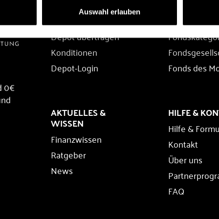
DEPOT
FONDS
Auswahl erlauben
Depot eröffnen
Fondssuche
Depot übertragen
Fondskatego
Konditionen
Fondsgesells
Depot-Login
Fonds des M
d 0€
und
AKTUELLES &
HILFE & KO
WISSEN
Hilfe & Formu
Finanzwissen
Kontakt
Ratgeber
Über uns
News
Partnerprog
FAQ