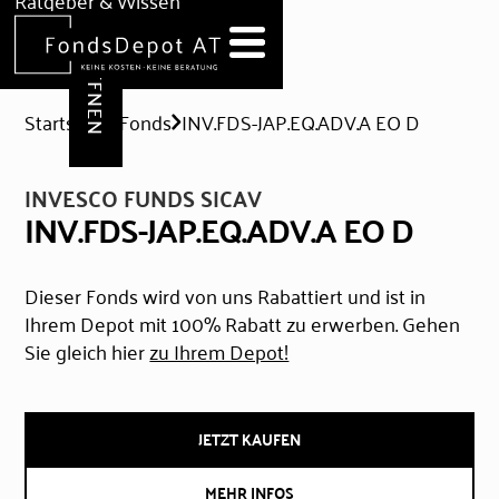
DEPOT ERÖFFNEN
Ratgeber & Wissen
News
Hilfe & Formulare
Startseite
Fonds
INV.FDS-JAP.EQ.ADV.A EO D
INVESCO FUNDS SICAV
INV.FDS-JAP.EQ.ADV.A EO D
Dieser Fonds wird von uns Rabattiert und ist in
Ihrem Depot mit 100% Rabatt zu erwerben. Gehen
Sie gleich hier
zu Ihrem Depot!
JETZT KAUFEN
MEHR INFOS