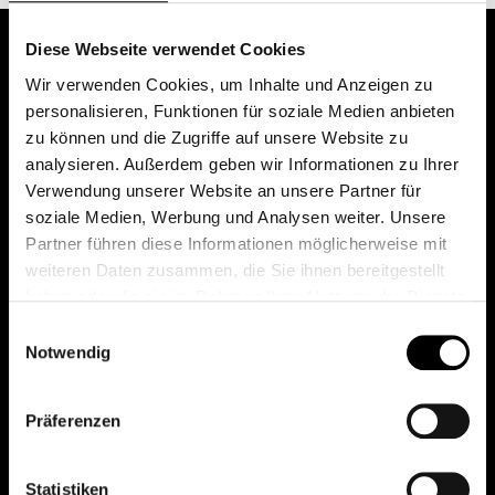
Diese Webseite verwendet Cookies
Wir verwenden Cookies, um Inhalte und Anzeigen zu
personalisieren, Funktionen für soziale Medien anbieten
zu können und die Zugriffe auf unsere Website zu
analysieren. Außerdem geben wir Informationen zu Ihrer
Verwendung unserer Website an unsere Partner für
soziale Medien, Werbung und Analysen weiter. Unsere
Das erste Depot in Österreich mit 0€ Kontoführung,
Partner führen diese Informationen möglicherweise mit
0€ Ausgabeaufschlag und 0€ Depotgebühren bei
weiteren Daten zusammen, die Sie ihnen bereitgestellt
knapp 2000 Fonds und 0€ Orderspesen.
haben oder die sie im Rahmen Ihrer Nutzung der Dienste
gesammelt haben.
Einwilligungsauswahl
Notwendig
© 2026 FondsDepot AT
Präferenzen
All rights reserved.
Statistiken