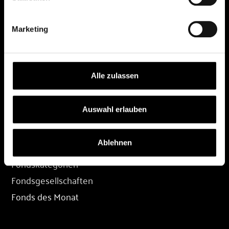
DEPOT
Marketing
Depot eröffnen
Depot übertragen
Konditionen
Alle zulassen
Depot-Login
Auswahl erlauben
FONDS
Ablehnen
Fondssuche
Fondskategorien
Fondsgesellschaften
Fonds des Monat