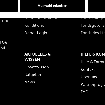
DEPOT
FONDS
Auswahl erlauben
Depot eröffnen
Fondssuche
Depot übertragen
Fondskatego
Konditionen
Fondsgesells
Depot-Login
Fonds des M
d 0€
und
AKTUELLES &
HILFE & KO
WISSEN
Hilfe & Formu
Finanzwissen
Kontakt
Ratgeber
Über uns
News
Partnerprog
FAQ