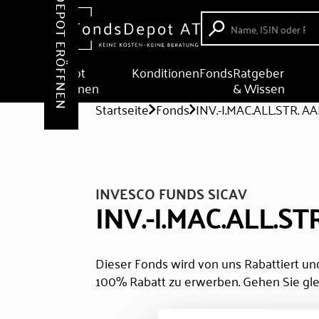
DEPOT ERÖFFNEN
Depot
Konditionen
Fonds
Ratgeber
eröffnen
& Wissen
Startseite
Fonds
INV.-I.MAC.ALL.STR. A
INVESCO FUNDS SICAV
INV.-I.MAC.ALL.ST
Dieser Fonds wird von uns Rabattiert und
100% Rabatt zu erwerben. Gehen Sie gle