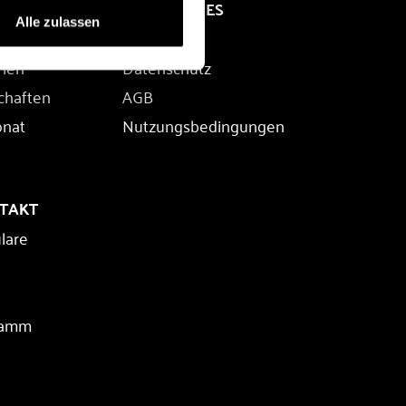
RECHTLICHES
Alle zulassen
Impressum
rien
Datenschutz
chaften
AGB
onat
Nutzungsbedingungen
NTAKT
lare
ramm