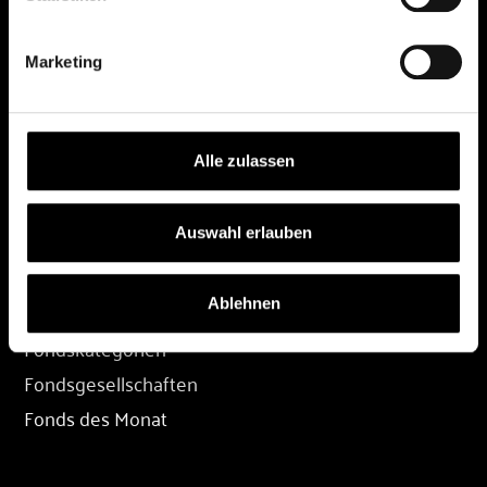
DEPOT
Marketing
Depot eröffnen
Depot übertragen
Konditionen
Alle zulassen
Depot-Login
Auswahl erlauben
FONDS
Ablehnen
Fondssuche
Fondskategorien
Fondsgesellschaften
Fonds des Monat