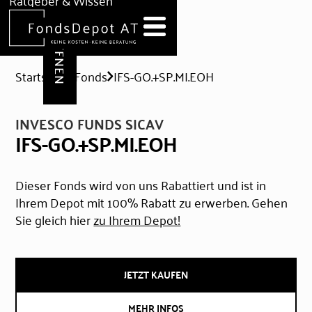
DEPOT ERÖFFNEN
Ratgeber & Wissen
News
Hilfe & Formulare
Startseite
Fonds
IFS-GO.+SP.MI.EOH
INVESCO FUNDS SICAV
IFS-GO.+SP.MI.EOH
Dieser Fonds wird von uns Rabattiert und ist in
Ihrem Depot mit 100% Rabatt zu erwerben. Gehen
Sie gleich hier
zu Ihrem Depot!
JETZT KAUFEN
MEHR INFOS