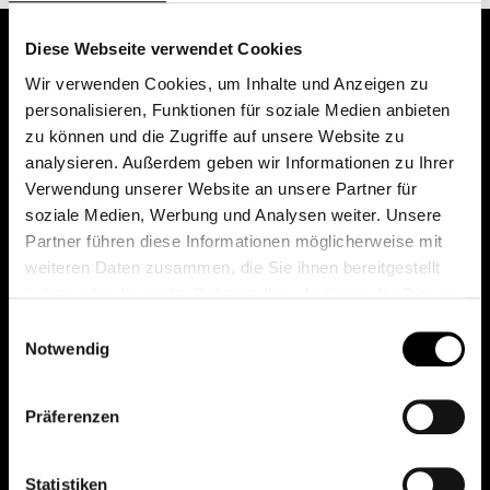
Diese Webseite verwendet Cookies
Wir verwenden Cookies, um Inhalte und Anzeigen zu
personalisieren, Funktionen für soziale Medien anbieten
zu können und die Zugriffe auf unsere Website zu
analysieren. Außerdem geben wir Informationen zu Ihrer
Verwendung unserer Website an unsere Partner für
soziale Medien, Werbung und Analysen weiter. Unsere
Das erste Depot in Österreich mit 0€ Kontoführung,
Partner führen diese Informationen möglicherweise mit
0€ Ausgabeaufschlag und 0€ Depotgebühren bei
weiteren Daten zusammen, die Sie ihnen bereitgestellt
knapp 2000 Fonds und 0€ Orderspesen.
haben oder die sie im Rahmen Ihrer Nutzung der Dienste
gesammelt haben.
Einwilligungsauswahl
Notwendig
© 2026 FondsDepot AT
Präferenzen
All rights reserved.
Statistiken