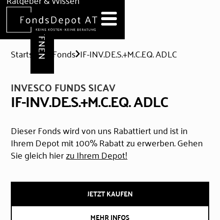
DEPOT ERÖFFNEN
Ratgeber & Wissen
News
Hilfe & Formulare
Startseite
Fonds
IF-INV.DE.S.+M.C.EQ. ADLC
INVESCO FUNDS SICAV
IF-INV.DE.S.+M.C.EQ. ADLC
Dieser Fonds wird von uns Rabattiert und ist in
Ihrem Depot mit 100% Rabatt zu erwerben. Gehen
Sie gleich hier
zu Ihrem Depot!
JETZT KAUFEN
MEHR INFOS