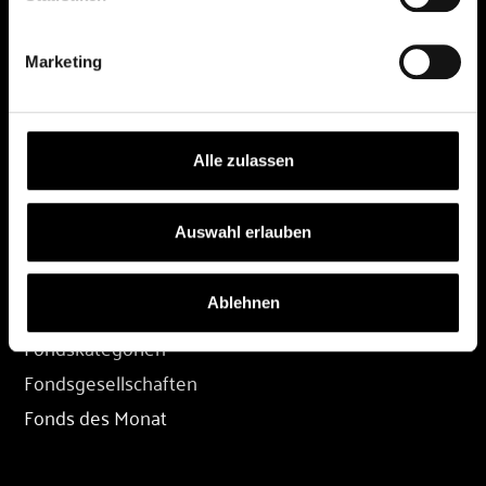
DEPOT
Marketing
Depot eröffnen
Depot übertragen
Konditionen
Alle zulassen
Depot-Login
Auswahl erlauben
FONDS
Ablehnen
Fondssuche
Fondskategorien
Fondsgesellschaften
Fonds des Monat