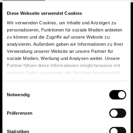
Diese Webseite verwendet Cookies
Wir verwenden Cookies, um Inhalte und Anzeigen zu
personalisieren, Funktionen für soziale Medien anbieten
zu können und die Zugriffe auf unsere Website zu
analysieren. Außerdem geben wir Informationen zu Ihrer
Verwendung unserer Website an unsere Partner für
soziale Medien, Werbung und Analysen weiter. Unsere
Das erste Depot in Österreich mit 0€ Kontoführung,
Partner führen diese Informationen möglicherweise mit
0€ Ausgabeaufschlag und 0€ Depotgebühren bei
weiteren Daten zusammen, die Sie ihnen bereitgestellt
knapp 2000 Fonds und 0€ Orderspesen.
haben oder die sie im Rahmen Ihrer Nutzung der Dienste
gesammelt haben.
Einwilligungsauswahl
Notwendig
© 2026 FondsDepot AT
Präferenzen
All rights reserved.
Statistiken