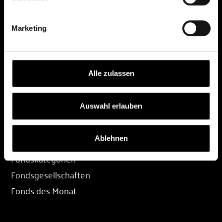
DEPOT
Marketing
Depot eröffnen
Depot übertragen
Konditionen
Alle zulassen
Depot-Login
Auswahl erlauben
FONDS
Ablehnen
Fondssuche
Fondskategorien
Fondsgesellschaften
Fonds des Monat