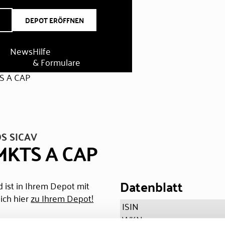
DEPOT ERÖFFNEN
News
Hilfe
& Formulare
S A CAP
S SICAV
MKTS A CAP
Datenblatt
 ist in Ihrem Depot mit
ich hier
zu Ihrem Depot!
ISIN
WKN