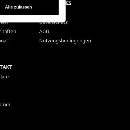
RECHTLICHES
Alle zulassen
Impressum
rien
Datenschutz
chaften
AGB
onat
Nutzungsbedingungen
NTAKT
lare
ramm