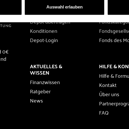
DEPOT
FONDS
Auswahl erlauben
Depot eröffnen
Fondssuche
Depot übertragen
Fondskatego
Konditionen
Fondsgesells
Depot-Login
Fonds des M
d 0€
und
AKTUELLES &
HILFE & KO
WISSEN
Hilfe & Formu
Finanzwissen
Kontakt
Ratgeber
Über uns
News
Partnerprog
FAQ