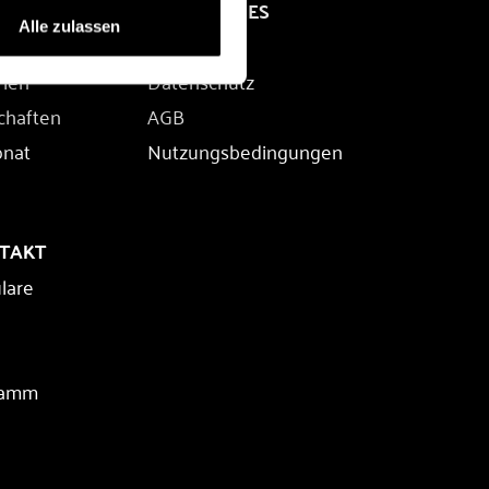
RECHTLICHES
Alle zulassen
Impressum
rien
Datenschutz
chaften
AGB
onat
Nutzungsbedingungen
NTAKT
lare
ramm