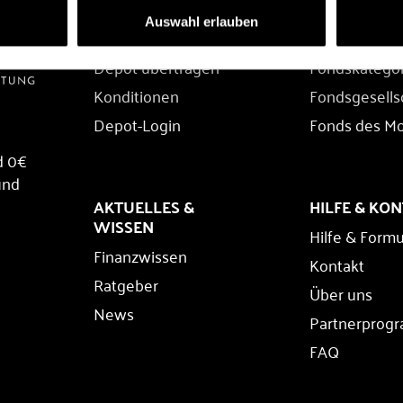
DEPOT
FONDS
Auswahl erlauben
Depot eröffnen
Fondssuche
Depot übertragen
Fondskatego
Konditionen
Fondsgesells
Depot-Login
Fonds des M
d 0€
und
AKTUELLES &
HILFE & KO
WISSEN
Hilfe & Formu
Finanzwissen
Kontakt
Ratgeber
Über uns
News
Partnerprog
FAQ