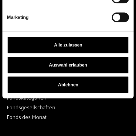
DEPOT
Marketing
Depot eröffnen
Depot übertragen
Konditionen
Alle zulassen
Depot-Login
Auswahl erlauben
FONDS
Ablehnen
Fondssuche
Fondskategorien
Fondsgesellschaften
Fonds des Monat