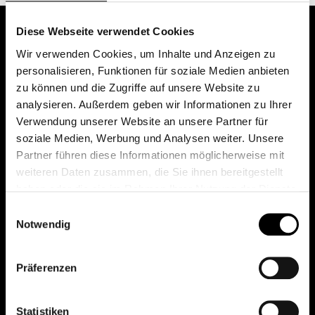
Diese Webseite verwendet Cookies
Wir verwenden Cookies, um Inhalte und Anzeigen zu
personalisieren, Funktionen für soziale Medien anbieten
zu können und die Zugriffe auf unsere Website zu
analysieren. Außerdem geben wir Informationen zu Ihrer
Verwendung unserer Website an unsere Partner für
soziale Medien, Werbung und Analysen weiter. Unsere
Das erste Depot in Österreich mit 0€ Kontoführung,
Partner führen diese Informationen möglicherweise mit
0€ Ausgabeaufschlag und 0€ Depotgebühren bei
weiteren Daten zusammen, die Sie ihnen bereitgestellt
knapp 2000 Fonds und 0€ Orderspesen.
haben oder die sie im Rahmen Ihrer Nutzung der Dienste
gesammelt haben.
Einwilligungsauswahl
Notwendig
© 2026 FondsDepot AT
Präferenzen
All rights reserved.
Statistiken