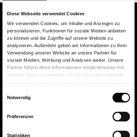
Diese Webseite verwendet Cookies
Wir verwenden Cookies, um Inhalte und Anzeigen zu
personalisieren, Funktionen für soziale Medien anbieten
zu können und die Zugriffe auf unsere Website zu
analysieren. Außerdem geben wir Informationen zu Ihrer
Verwendung unserer Website an unsere Partner für
soziale Medien, Werbung und Analysen weiter. Unsere
Das erste Depot in Österreich mit 0€ Kontoführung,
Partner führen diese Informationen möglicherweise mit
0€ Ausgabeaufschlag und 0€ Depotgebühren bei
weiteren Daten zusammen, die Sie ihnen bereitgestellt
knapp 2000 Fonds und 0€ Orderspesen.
haben oder die sie im Rahmen Ihrer Nutzung der Dienste
gesammelt haben.
Einwilligungsauswahl
Notwendig
© 2026 FondsDepot AT
Präferenzen
All rights reserved.
Statistiken