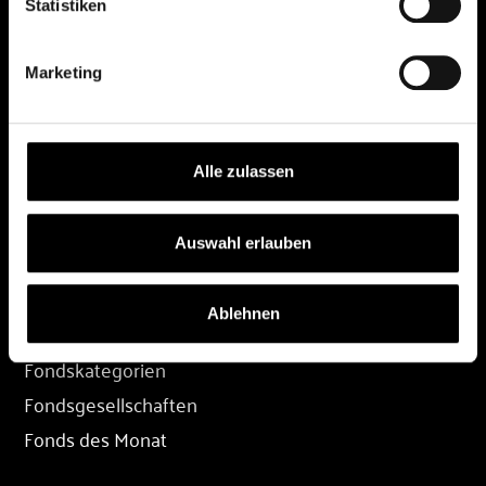
Statistiken
DEPOT
Marketing
Depot eröffnen
Depot übertragen
Konditionen
Alle zulassen
Depot-Login
Auswahl erlauben
FONDS
Ablehnen
Fondssuche
Fondskategorien
Fondsgesellschaften
Fonds des Monat