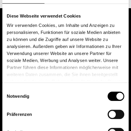
Diese Webseite verwendet Cookies
Wir verwenden Cookies, um Inhalte und Anzeigen zu
personalisieren, Funktionen für soziale Medien anbieten
zu können und die Zugriffe auf unsere Website zu
analysieren. Außerdem geben wir Informationen zu Ihrer
Verwendung unserer Website an unsere Partner für
soziale Medien, Werbung und Analysen weiter. Unsere
Das erste Depot in Österreich mit 0€ Kontoführung,
Partner führen diese Informationen möglicherweise mit
0€ Ausgabeaufschlag und 0€ Depotgebühren bei
weiteren Daten zusammen, die Sie ihnen bereitgestellt
knapp 2000 Fonds und 0€ Orderspesen.
haben oder die sie im Rahmen Ihrer Nutzung der Dienste
gesammelt haben.
Einwilligungsauswahl
Notwendig
© 2026 FondsDepot AT
Präferenzen
All rights reserved.