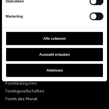
Statistiken
DEPOT
Marketing
Depot eröffnen
Depot übertragen
Konditionen
Alle zulassen
Depot-Login
Auswahl erlauben
FONDS
Ablehnen
Fondssuche
Fondskategorien
Fondsgesellschaften
Fonds des Monat