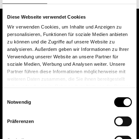
Diese Webseite verwendet Cookies
Wir verwenden Cookies, um Inhalte und Anzeigen zu
personalisieren, Funktionen für soziale Medien anbieten
zu können und die Zugriffe auf unsere Website zu
analysieren. Außerdem geben wir Informationen zu Ihrer
Verwendung unserer Website an unsere Partner für
soziale Medien, Werbung und Analysen weiter. Unsere
Das erste Depot in Österreich mit 0€ Kontoführung,
Partner führen diese Informationen möglicherweise mit
0€ Ausgabeaufschlag und 0€ Depotgebühren bei
weiteren Daten zusammen, die Sie ihnen bereitgestellt
knapp 2000 Fonds und 0€ Orderspesen.
haben oder die sie im Rahmen Ihrer Nutzung der Dienste
gesammelt haben.
Einwilligungsauswahl
Notwendig
© 2026 FondsDepot AT
Präferenzen
All rights reserved.